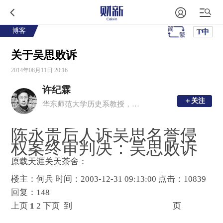
博客
T中
关于吴思败诉
2014年08月11日 20:16
许纪霖
＋关注
＋关注
华东师范大学历史系教授，中国现代思想文化研究所常务副所长
陈永贵后人诉吴思名誉侵
权案终审判决：吴思败诉
原载天涯关天茶舍：
楼主：
何兵
时间：2003-12-31 09:13:00
点击：10839
回复：148
上页
1
2
下页
到
页